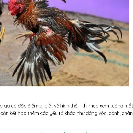
 gà có đặc điểm dị biệt về hình thể – thì mẹo xem tướng mắ
 cần kết hợp thêm các yếu tố khác như dáng vóc, cánh, chân