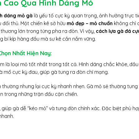
h Cao Qua Hình Dáng Mỏ
nh dáng mỏ gà
là yếu tố cực kỳ quan trọng, ảnh hưởng trực t
u đối thủ. Một chiến kê sở hữu
mỏ đẹp – mỏ chuẩn
không chỉ 
thương lớn trong từng pha ra đòn. Vì vậy,
cách lựa gà đá cự
g bí kíp hàng đầu mà sư kê cần nắm vững.
họn Nhất Hiện Nay:
m là loại mỏ tốt nhất trong tất cả. Hình dáng chắc khỏe, đầu
 mổ cực kỳ đau, giúp gà tung ra đòn chí mạng.
nh thường nhưng lại cực kỳ nhanh nhẹn. Gà mỏ sẻ thường tung
lớn trong những trận đấu cận chiến.
, giúp gà dễ “kéo mỏ” và tung đòn chính xác. Đặc biệt phù h
 nhanh.