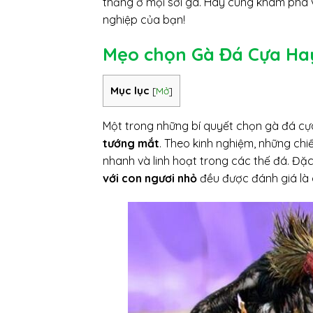
thắng ở mọi sới gà. Hãy cùng khám phá v
nghiệp của bạn!
Mẹo chọn Gà Đá Cựa Ha
Mục lục
[
Mở
]
Một trong những bí quyết chọn gà đá cựa
tướng mắt
. Theo kinh nghiệm, những chi
nhanh và linh hoạt trong các thế đá. Đặ
với con ngươi nhỏ
đều được đánh giá là c