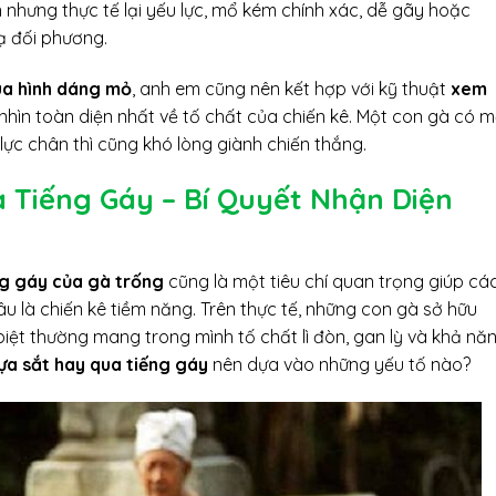
n nhưng thực tế lại yếu lực, mổ kém chính xác, dễ gãy hoặc
ạ đối phương.
ua hình dáng mỏ
, anh em cũng nên kết hợp với kỹ thuật
xem
nhìn toàn diện nhất về tố chất của chiến kê. Một con gà có 
lực chân thì cũng khó lòng giành chiến thắng.
 Tiếng Gáy – Bí Quyết Nhận Diện
ng gáy của gà trống
cũng là một tiêu chí quan trọng giúp cá
u là chiến kê tiềm năng. Trên thực tế, những con gà sở hữu
iệt thường mang trong mình tố chất lì đòn, gan lỳ và khả nă
ựa sắt hay qua tiếng gáy
nên dựa vào những yếu tố nào?