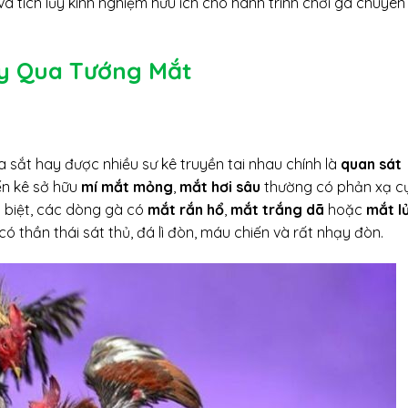
à tích lũy kinh nghiệm hữu ích cho hành trình chơi gà chuyên
y Qua Tướng Mắt
 sắt hay được nhiều sư kê truyền tai nhau chính là
quan sát
ến kê sở hữu
mí mắt mỏng
,
mắt hơi sâu
thường có phản xạ c
c biệt, các dòng gà có
mắt rắn hổ
,
mắt trắng dã
hoặc
mắt l
ó thần thái sát thủ, đá lì đòn, máu chiến và rất nhạy đòn.