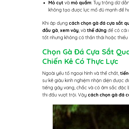
Mỏ cụt
và
mỏ quắm
: Tuy trông dữ dằ
không tạo được lực mổ đủ mạnh để h
Khi áp dụng
cách chọn gà đá cựa sắt q
đầu gà
,
xem vảy
, và
thế đứng
để có cái 
tốt nhưng không có thần thái hoặc thiếu 
Chọn Gà Đá Cựa Sắt Qua
Chiến Kê Có Thực Lực
Ngoài yếu tố ngoại hình và thể chất,
tiế
sư kê giàu kinh nghiệm nhận diện được đâ
tiếng gáy vang, chắc và có âm sắc đặc b
thi đấu vượt trội. Vậy
cách chọn gà đá c