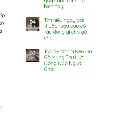
gãy cánh tốt nhất
hiện nay
iếp
Tìm hiểu ngay bài
04
có
thuốc rượu cau có
Th6
a
tác dụng gì cho gà
chọi
Top 5+ Nhóm Kéo Đá
03
Gà Mạng Thu Hút
Th6
Đông Đảo Người
Chơi
ợp