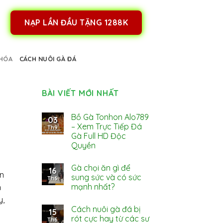
NẠP LẦN ĐẦU TẶNG 1288K
HÓA
CÁCH NUÔI GÀ ĐÁ
BÀI VIẾT MỚI NHẤT
Bồ Gà Tonhon Alo789
03
– Xem Trực Tiếp Đá
Th9
Gà Full HD Độc
Quyền
Gà chọi ăn gì để
16
an
sung sức và có sức
Th6
mạnh nhất?
n
y,
Cách nuôi gà đá bị
15
rót cực hay từ các sư
Th6