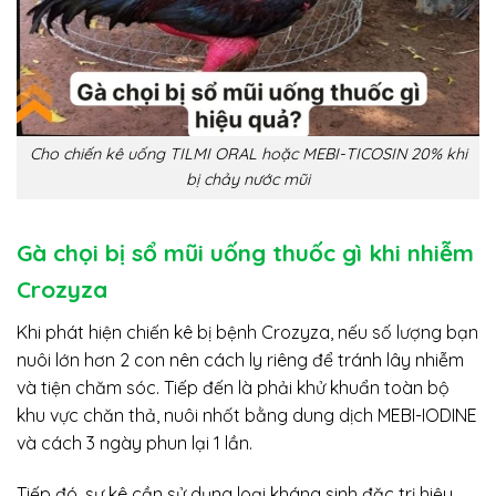
Cho chiến kê uống TILMI ORAL hoặc MEBI-TICOSIN 20% khi
bị chảy nước mũi
Gà chọi bị sổ mũi uống thuốc gì khi nhiễm
Crozyza
Khi phát hiện chiến kê bị bệnh Crozyza, nếu số lượng bạn
nuôi lớn hơn 2 con nên cách ly riêng để tránh lây nhiễm
và tiện chăm sóc. Tiếp đến là phải khử khuẩn toàn bộ
khu vực chăn thả, nuôi nhốt bằng dung dịch MEBI-IODINE
và cách 3 ngày phun lại 1 lần.
Tiếp đó, sư kê cần sử dụng loại kháng sinh đặc trị hiệu