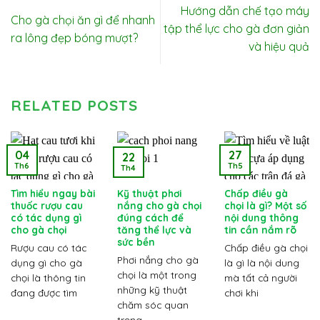
Hướng dẫn chế tạo máy
Cho gà chọi ăn gì để nhanh
tập thể lực cho gà đơn giản
ra lông đẹp bóng mượt?
và hiệu quả
RELATED POSTS
04
27
22
Th6
Th5
Th4
Tìm hiểu ngay bài
Kỹ thuật phơi
Chấp điều gà
thuốc rượu cau
nắng cho gà chọi
chọi là gì? Một số
có tác dụng gì
đúng cách để
nội dung thông
cho gà chọi
tăng thể lực và
tin cần nắm rõ
sức bền
Rượu cau có tác
Chấp điều gà chọi
Phơi nắng cho gà
dụng gì cho gà
là gì là nội dung
chọi là một trong
chọi là thông tin
mà tất cả người
những kỹ thuật
đang được tìm
chơi khi
chăm sóc quan
trọng