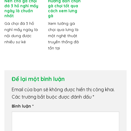
Nên cho gà chọi
Hướng dẫn chọn
đá 3 hồ nghỉ mấy
gà chọi tốt qua
ngày là chuẩn
cách xem lưng
nhất
gà
Gà chọi đá 3 hồ
Xem tướng gà
nghỉ mấy ngày là
chọi qua lưng là
nội dung được
một nghệ thuật
nhiều sư kê
truyền thống đã
tồn tại
Để lại một bình luận
Email của bạn sẽ không được hiển thị công khai.
Các trường bắt buộc được đánh dấu
*
Bình luận
*