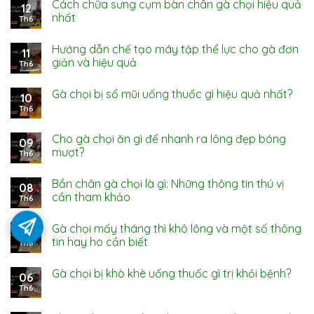
Cách chữa sưng cụm bàn chân gà chọi hiệu quả
12
nhất
Th6
Hướng dẫn chế tạo máy tập thể lực cho gà đơn
11
giản và hiệu quả
Th6
Gà chọi bị sổ mũi uống thuốc gì hiệu quả nhất?
10
Th6
Cho gà chọi ăn gì để nhanh ra lông đẹp bóng
09
mượt?
Th6
Bắn chân gà chọi là gì: Những thông tin thú vị
08
cần tham khảo
Th6
Gà chọi mấy tháng thì khô lông và một số thông
07
tin hay ho cần biết
Th6
Gà chọi bị khò khè uống thuốc gì trị khỏi bệnh?
06
Th6