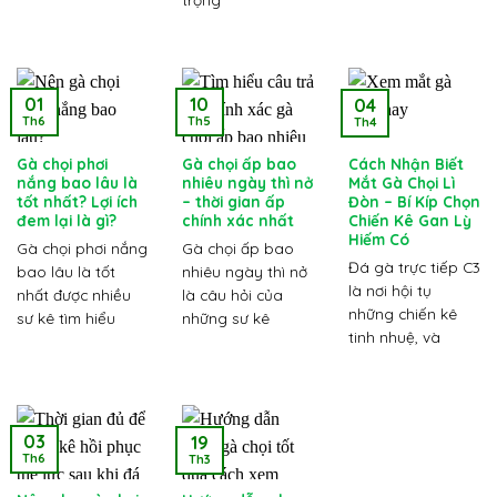
01
10
04
Th6
Th5
Th4
Gà chọi phơi
Gà chọi ấp bao
Cách Nhận Biết
nắng bao lâu là
nhiêu ngày thì nở
Mắt Gà Chọi Lì
tốt nhất? Lợi ích
– thời gian ấp
Đòn – Bí Kíp Chọn
đem lại là gì?
chính xác nhất
Chiến Kê Gan Lỳ
Hiếm Có
Gà chọi phơi nắng
Gà chọi ấp bao
Đá gà trực tiếp C3
bao lâu là tốt
nhiêu ngày thì nở
là nơi hội tụ
nhất được nhiều
là câu hỏi của
những chiến kê
sư kê tìm hiểu
những sư kê
tinh nhuệ, và
03
19
Th6
Th3