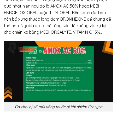
quả nhất hiện nay đó là AMOX AC 50% hoặc MEBI-
ENROFLOX ORAL hoặc TILMI ORAL. Bên cạnh đó, bạn
nên bổ xung thuốc long đờm BROMHEXINE để chúng dễ
thở hơn. Ngoài ra, có thể tăng sức đề kháng và trợ lực
cho chiến kê bằng MEBI-ORGALYTE, VITAMIN C 15%,…
Gà chọi bị sổ mũi uống thuốc gì khi nhiễm Crozyza