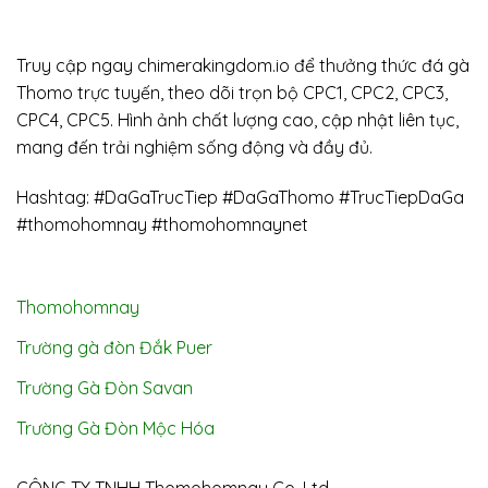
Truy cập ngay chimerakingdom.io để thưởng thức đá gà
Thomo trực tuyến, theo dõi trọn bộ CPC1, CPC2, CPC3,
CPC4, CPC5. Hình ảnh chất lượng cao, cập nhật liên tục,
mang đến trải nghiệm sống động và đầy đủ.
Hashtag: #DaGaTrucTiep #DaGaThomo #TrucTiepDaGa
#thomohomnay #thomohomnaynet
Thomohomnay
Trường gà đòn Đắk Puer
Trường Gà Đòn Savan
Trường Gà Đòn Mộc Hóa
CÔNG TY TNHH Thomohomnay Co. Ltd