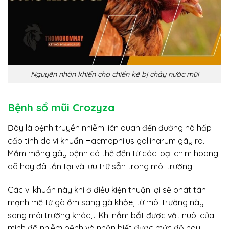
Nguyên nhân khiến cho chiến kê bị chảy nước mũi
Bệnh sổ mũi Crozyza
Đây là bệnh truyền nhiễm liên quan đến đường hô hấp
cấp tính do vi khuẩn Haemophilus gallinarum gây ra.
Mầm mống gây bệnh có thể đến từ các loại chim hoang
dã hay đã tồn tại và lưu trữ sẵn trong môi trường.
Các vi khuẩn này khi ở điều kiện thuận lợi sẽ phát tán
mạnh mẽ từ gà ốm sang gà khỏe, từ môi trường này
sang môi trường khác,… Khi nắm bắt được vật nuôi của
mình đã nhiễm bệnh và nhận biết được mức độ nguy