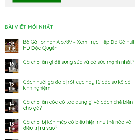
BÀI VIẾT MỚI NHẤT
Bồ Gà Tonhon Alo789 – Xem Trực Tiếp Đá Gà Full
03
HD Độc Quyền
Th9
Gà chọi ăn gì để sung sức và có sức mạnh nhất?
16
Th6
Cách nuôi gà đá bị rót cực hay từ các sư kê có
15
kinh nghiệm
Th6
Gà chọi ăn cóc có tác dụng gì và cách chế biến
14
cho gà?
Th6
Gà chọi bị kén mép có biểu hiện như thế nào và
13
điều trị ra sao?
Th6