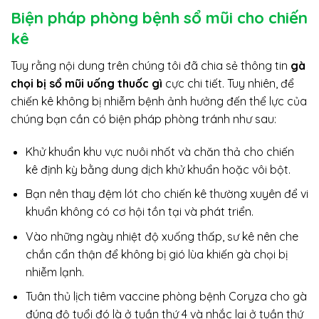
Biện pháp phòng bệnh sổ mũi cho chiến
kê
Tuy rằng nội dung trên chúng tôi đã chia sẻ thông tin
gà
chọi bị sổ mũi uống thuốc gì
cực chi tiết. Tuy nhiên, để
chiến kê không bị nhiễm bệnh ảnh hưởng đến thể lực của
chúng bạn cần có biện pháp phòng tránh như sau:
Khử khuẩn khu vực nuôi nhốt và chăn thả cho chiến
kê định kỳ bằng dung dịch khử khuẩn hoặc vôi bột.
Bạn nên thay đệm lót cho chiến kê thường xuyên để vi
khuẩn không có cơ hội tồn tại và phát triển.
Vào những ngày nhiệt độ xuống thấp, sư kê nên che
chắn cẩn thận để không bị gió lùa khiến gà chọi bị
nhiễm lạnh.
Tuân thủ lịch tiêm vaccine phòng bệnh Coryza cho gà
đúng độ tuổi đó là ở tuần thứ 4 và nhắc lại ở tuần thứ