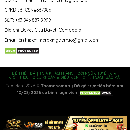
GPKD số: CSN#367986
SĐT: +63 946 887 9999
Địa chỉ: Bavet City Bavet, Cambodia
Email liên hệ:
chimerakingdom.io@gmail.com
LIÊN HỆ
ĐÁNH GIÁ KHÁCH HÀNG
ĐỘI NGŨ CHUYÊN GIA
GIỚI THIỆU
ĐIỀU KHOẢN & ĐIỀU KIỆN
CHÍNH SÁCH BẢO MẬT
Copyright 2026 ©
Thomohomnay Đá gà trực tiếp hôm nay
10/08/2026 có bình luận viên