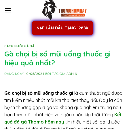
Skip
to
content
NẠP LẦN ĐẦU TẶNG 1288K
CÁCH NUÔI GÀ ĐÁ
Gà chọi bị sổ mũi uống thuốc gì
hiệu quả nhất?
ĐĂNG NGÀY
10/06/2024
BỞI TÁC GIẢ
ADMIN
Gà chọi bị sổ mũi uống thuốc gì
là cụm thuật ngữ được
tìm kiếm nhiều nhất mỗi khi thời tiết thay đổi. Đây là căn
bệnh thường gặp ở gà và không quá nghiêm trọng nếu
bạn theo dõi, phát hiện và ngăn chặn kịp thời. Cùng
Kết
quả đá gà Thomo hôm nay
tìm hiểu một số loại thuốc
thú y đặc trị dứt điểm gà bị sổ mũi dưới nội dung sau.