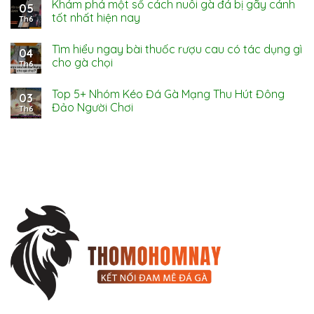
Khám phá một số cách nuôi gà đá bị gãy cánh
05
tốt nhất hiện nay
Th6
Tìm hiểu ngay bài thuốc rượu cau có tác dụng gì
04
cho gà chọi
Th6
Top 5+ Nhóm Kéo Đá Gà Mạng Thu Hút Đông
03
Đảo Người Chơi
Th6