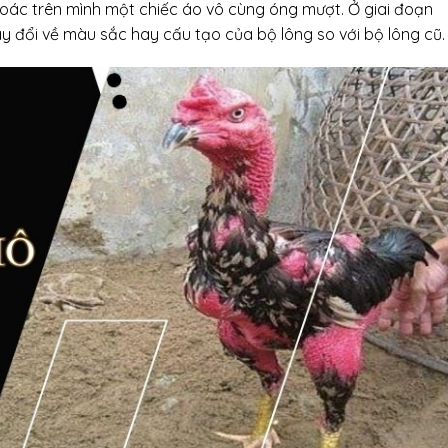
 khoác trên mình một chiếc áo vô cùng óng mượt. Ở giai đoạn
ay đổi về màu sắc hay cấu tạo của bộ lông so với bộ lông cũ.