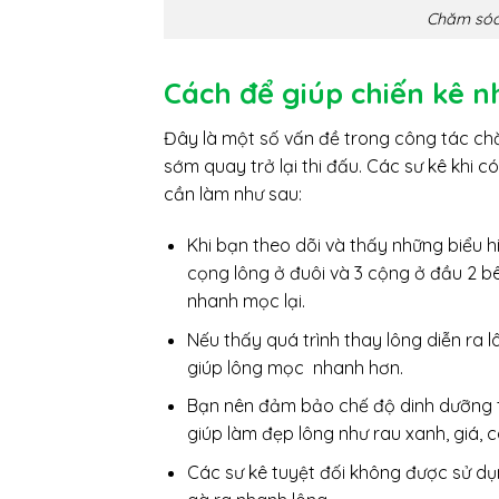
Chăm sóc 
Cách để giúp chiến kê 
Đây là một số vấn đề trong công tác chă
sớm quay trở lại thi đấu. Các sư kê khi 
cần làm như sau:
Khi bạn theo dõi và thấy những biểu h
cọng lông ở đuôi và 3 cộng ở đầu 2 bê
nhanh mọc lại.
Nếu thấy quá trình thay lông diễn ra 
giúp lông mọc nhanh hơn.
Bạn nên đảm bảo chế độ dinh dưỡng t
giúp làm đẹp lông như rau xanh, giá, 
Các sư kê tuyệt đối không được sử dụ