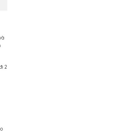
và
h
đi 2
ho