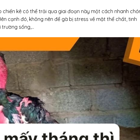
p chiến kê có thể trải qua giai đoạn này một cách nhanh chó
Bên cạnh đó, không nên để gà bị stress về mặt thể chất, tinh
i trường sống,…