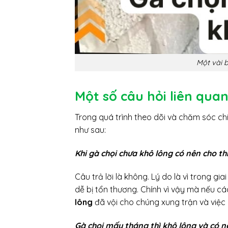
Một vài b
Một số câu hỏi liên qua
Trong quá trình theo dõi và chăm sóc ch
như sau:
Khi gà chọi chưa khô lông có nên cho t
Câu trả lời là không. Lý do là vì trong g
dễ bị tổn thương. Chính vì vậy mà nếu cá
lông
đã vội cho chúng xung trận và việc 
Gà chọi mấy tháng thì khô lông và có 