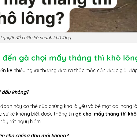
í quyết để chiến kê nhanh khô lông
n đến gà chọi mấy tháng thì khô lôn
iến kê nhiều người thường đưa ra thắc mắc cần được giải đá
hi đấu không?
iai đoạn này cơ thể của chúng khá là yếu và bề mặt da, nang l
c sư kê không biết được thông tin
gà chọi mấy tháng thì khô
này rất nguy hiểm.
nên cho chúng đạp mái không?