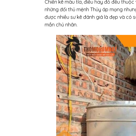
Chiến kê màu tía, điều hay đỏ đều thuộc
những đối thủ mệnh Thủy áp mạng nhưng 
được nhiều sư kê đánh giá là đẹp và có s
mắn chủ nhân.