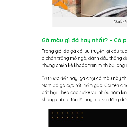
Chiến k
Gà màu gì đá hay nhất? – Có p
Trong giới đá gà có lưu truyền lại câu 
ô chân trắng mỏ ngà, đánh đâu thắng đó 
những chiến kê khoác trên mình bộ lông
Từ trước đến nay, gà chọi có màu này t
Nam đá gà cựa rất hiếm gặp. Cái tên chiế
bất bại. Theo các sư kê với nhiều năm ki
không chỉ có đòn lối hay mà khi đứng dướ