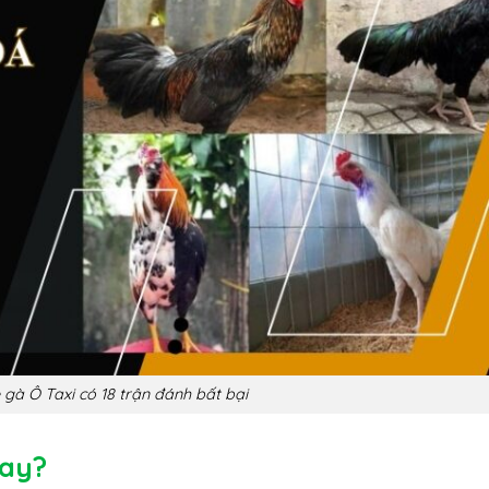
 gà Ô Taxi có 18 trận đánh bất bại
hay?