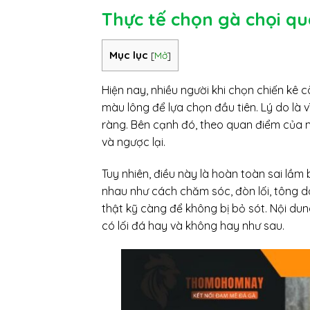
Thực tế chọn gà chọi qu
Mục lục
[
Mở
]
Hiện nay, nhiều người khi chọn chiến kê 
màu lông để lựa chọn đầu tiên. Lý do là 
ràng. Bên cạnh đó, theo quan điểm của n
và ngược lại.
Tuy nhiên, điều này là hoàn toàn sai lầm
nhau như cách chăm sóc, đòn lối, tông d
thật kỹ càng để không bị bỏ sót. Nội dun
có lối đá hay và không hay như sau.