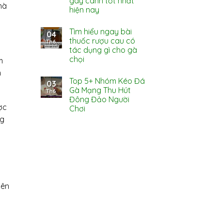
gãy cánh tốt nhất
mà
hiện nay
Tìm hiểu ngay bài
04
thuốc rượu cau có
Th6
tác dụng gì cho gà
chọi
m
m
Top 5+ Nhóm Kéo Đá
03
Gà Mạng Thu Hút
Th6
Đông Đảo Người
ợc
Chơi
ng
tên