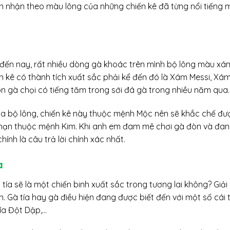
hìn nhận theo màu lông của những chiến kê đã từng nổi tiếng 
 đến nay, rất nhiều dòng gà khoác trên mình bộ lông màu xá
iến kê có thành tích xuất sắc phải kể đến đó là Xám Messi, Xá
 gà chọi có tiếng tăm trong sới đá gà trong nhiều năm qua.
a bộ lông, chiến kê này thuộc mệnh Mộc nên sẽ khắc chế đư
hạn thuộc mệnh Kim. Khi anh em đam mê chơi gà đòn và đa
hính là câu trả lời chính xác nhất.
a
tía sẽ là một chiến binh xuất sắc trong tương lai không? Giải
 Gà tía hay gà điều hiện đang được biết đến với một số cái 
Tía Đột Dập,…