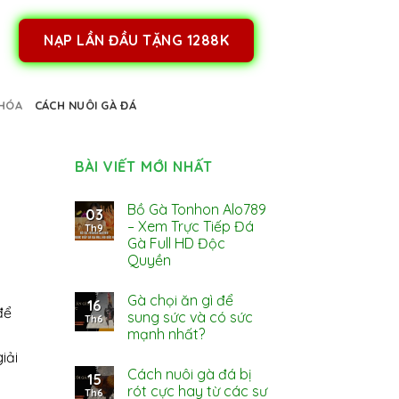
NẠP LẦN ĐẦU TẶNG 1288K
HÓA
CÁCH NUÔI GÀ ĐÁ
BÀI VIẾT MỚI NHẤT
Bồ Gà Tonhon Alo789
03
– Xem Trực Tiếp Đá
Th9
Gà Full HD Độc
Quyền
Gà chọi ăn gì để
16
để
sung sức và có sức
Th6
mạnh nhất?
iải
Cách nuôi gà đá bị
15
rót cực hay từ các sư
Th6