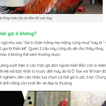
ê lông màu tía có đòn lối cực hay
hải gà ô không?
tục ngữ như sau “Gà ô chân trắng mẹ mắng cũng mua” hay là “
gọi là thần kê”. Quan 2 câu này cũng đủ để cho thấy rằng,
 màu ô không thể xem thường được.
hường xuất hiện ở các trận gà đòn ngoài miền Bắc còn ở miền
n kê nổi bật nhất từ trước đến nay đó là Ô Taxi với 18 trận đ
nh nghiệm, nên cân nhắc lựa chọn cá thể gà ô ướt, ô kịt. Chún
i ánh nắng còn toát lên vẻ đẹp lạ thường.