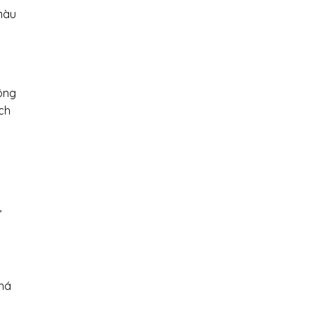
 màu
ông
ích
,
há