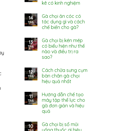
kê có kinh nghiệm
Gà chọi ăn cóc có
14
tác dụng gì và cách
Th6
chế biến cho gà?
Gà chọi bị kén mép
13
có biểu hiện như thế
Th6
nào và điều trị ra
ay
sao?
Cách chữa sưng cụm
12
c
bàn chân gà chọi
Th6
hiệu quả nhất
n
Hướng dẫn chế tạo
11
máy tập thể lực cho
Th6
gà đơn giản và hiệu
quả
Gà chọi bị sổ mũi
10
uống thuốc gì hiệu
Th6