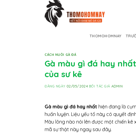
Skip
to
content
THOMOHOMNAY
TRƯỜ
CÁCH NUÔI GÀ ĐÁ
Gà màu gì đá hay nhất
của sư kê
ĐĂNG NGÀY
02/05/2024
BỞI TÁC GIẢ
ADMIN
Gà màu gì đá hay nhất
hiện đang là cụm
huấn luyện. Liệu yếu tố này có quyết đị
Màu lông nào nói lên được một chiến kê 
mã sự thật này ngay sau đây.