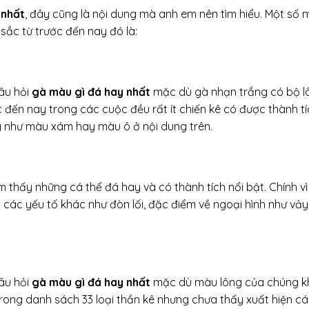
 nhất
, đây cũng là nội dung mà anh em nên tìm hiểu. Một số
 sắc từ trước đến nay đó là:
câu hỏi
gà màu gì đá hay nhất
mặc dù gà nhạn trắng có bộ l
c đến nay trong các cuộc đều rất ít chiến kê có được thành t
ng như màu xám hay màu ô ở nội dung trên.
 thấy những cá thể đá hay và có thành tích nổi bật. Chính vì
các yếu tố khác như đòn lối, đặc điểm về ngoại hình như vảy
câu hỏi
gà màu gì đá hay nhất
mặc dù màu lông của chúng k
rong danh sách 33 loại thần kê nhưng chưa thấy xuất hiện cá