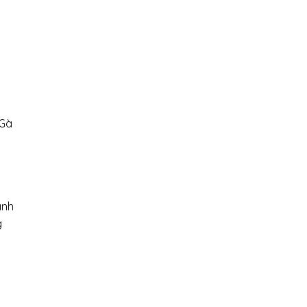
 Gà
ánh
g