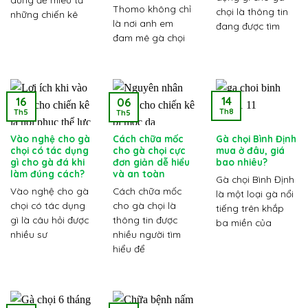
Thomo không chỉ
chọi là thông tin
những chiến kê
là nơi anh em
đang được tìm
đam mê gà chọi
14
16
06
Th8
Th5
Th5
Vào nghệ cho gà
Cách chữa mốc
Gà chọi Bình Định
chọi có tác dụng
cho gà chọi cực
mua ở đâu, giá
gì cho gà đá khi
đơn giản dễ hiểu
bao nhiêu?
làm đúng cách?
và an toàn
Gà chọi Bình Định
Vào nghệ cho gà
Cách chữa mốc
là một loại gà nổi
chọi có tác dụng
cho gà chọi là
tiếng trên khắp
gì là câu hỏi được
thông tin được
ba miền của
nhiều sư
nhiều người tìm
hiểu để