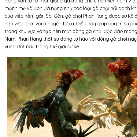
Rang vẫn tỏ ra một giống gà đáng chú ý tại miền nam Việ
mạnh mẽ và đòn đá nặng như các loại gà chọi nổi danh khác
của việc nằm gần Sài Gòn, gà chọi Phan Rang được sư kê 
hơn việc phải vận chuyển từ xa. Điều này giúp duy trì sự p
trong khu vực và tạo nên một dòng gà chọi độc đáo mang 
Nam. Phan Rang thật sự đáng tự hào với dòng gà chọi này,
vùng đất này trong thế giới sư kê.