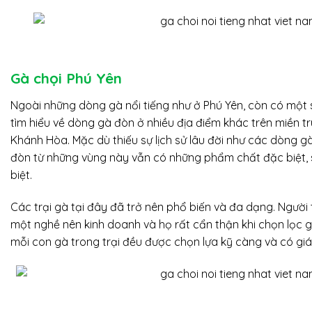
Gà chọi Phú Yên
Ngoài những dòng gà nổi tiếng như ở Phú Yên, còn có một s
tìm hiểu về dòng gà đòn ở nhiều địa điểm khác trên miền tr
Khánh Hòa. Mặc dù thiếu sự lịch sử lâu đời như các dòng 
đòn từ những vùng này vẫn có những phẩm chất đặc biệt, 
biệt.
Các trại gà tại đây đã trở nên phổ biến và đa dạng. Người
một nghề nên kinh doanh và họ rất cẩn thận khi chọn lọc g
mỗi con gà trong trại đều được chọn lựa kỹ càng và có giá t