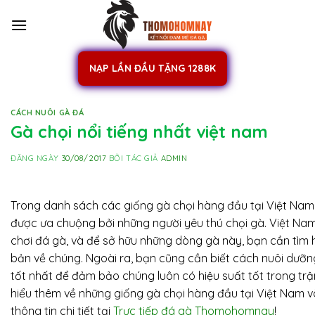
Skip
to
content
NẠP LẦN ĐẦU TẶNG 1288K
CÁCH NUÔI GÀ ĐÁ
Gà chọi nổi tiếng nhất việt nam
ĐĂNG NGÀY
30/08/2017
BỞI TÁC GIẢ
ADMIN
Trong danh sách các giống gà chọi hàng đầu tại Việt Nam
được ưa chuộng bởi những người yêu thú chọi gà. Việt Nam 
chơi đá gà, và để sở hữu những dòng gà này, bạn cần tìm h
bản về chúng. Ngoài ra, bạn cũng cần biết cách nuôi dư
tốt nhất để đảm bảo chúng luôn có hiệu suất tốt trong trậ
hiểu thêm về những giống gà chọi hàng đầu tại Việt Nam 
thông tin chi tiết tại
Trực tiếp đá gà Thomohomnay
!