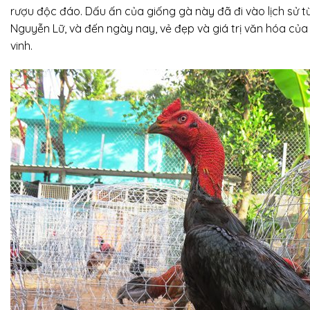
rượu độc đáo. Dấu ấn của giống gà này đã đi vào lịch sử t
Nguyễn Lữ, và đến ngày nay, vẻ đẹp và giá trị văn hóa củ
vinh.