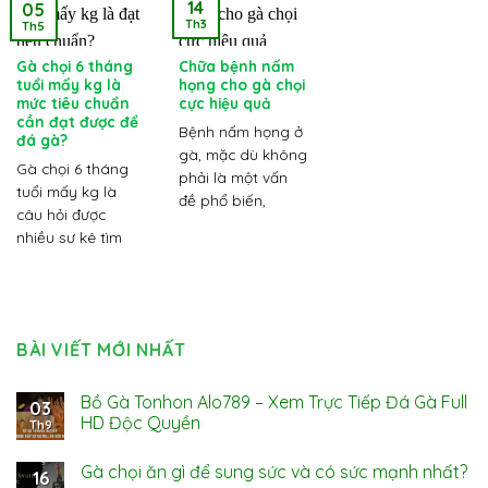
14
05
Th3
Th5
Gà chọi 6 tháng
Chữa bệnh nấm
tuổi mấy kg là
họng cho gà chọi
mức tiêu chuẩn
cực hiệu quả
cần đạt được để
Bệnh nấm họng ở
đá gà?
gà, mặc dù không
Gà chọi 6 tháng
phải là một vấn
tuổi mấy kg là
đề phổ biến,
câu hỏi được
nhiều sư kê tìm
BÀI VIẾT MỚI NHẤT
Bồ Gà Tonhon Alo789 – Xem Trực Tiếp Đá Gà Full
03
HD Độc Quyền
Th9
Gà chọi ăn gì để sung sức và có sức mạnh nhất?
16