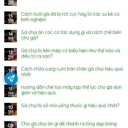
Th6
Cách nuôi gà đá bị rót cực hay từ các sư kê có
15
kinh nghiệm
Th6
Gà chọi ăn cóc có tác dụng gì và cách chế biến
14
cho gà?
Th6
Gà chọi bị kén mép có biểu hiện như thế nào và
13
điều trị ra sao?
Th6
Cách chữa sưng cụm bàn chân gà chọi hiệu quả
12
nhất
Th6
Hướng dẫn chế tạo máy tập thể lực cho gà đơn
11
giản và hiệu quả
Th6
Gà chọi bị sổ mũi uống thuốc gì hiệu quả nhất?
10
Th6
Cho gà chọi ăn gì để nhanh ra lông đẹp bóng
09