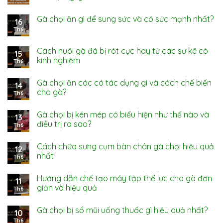
Gà chọi ăn gì để sung sức và có sức mạnh nhất?
16
Th6
Cách nuôi gà đá bị rót cực hay từ các sư kê có
15
kinh nghiệm
Th6
Gà chọi ăn cóc có tác dụng gì và cách chế biến
14
cho gà?
Th6
Gà chọi bị kén mép có biểu hiện như thế nào và
13
điều trị ra sao?
Th6
Cách chữa sưng cụm bàn chân gà chọi hiệu quả
12
nhất
Th6
Hướng dẫn chế tạo máy tập thể lực cho gà đơn
11
giản và hiệu quả
Th6
Gà chọi bị sổ mũi uống thuốc gì hiệu quả nhất?
10
Th6