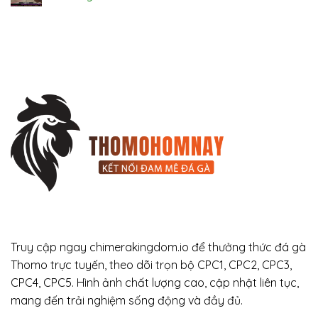
Truy cập ngay chimerakingdom.io để thưởng thức đá gà
Thomo trực tuyến, theo dõi trọn bộ CPC1, CPC2, CPC3,
CPC4, CPC5. Hình ảnh chất lượng cao, cập nhật liên tục,
mang đến trải nghiệm sống động và đầy đủ.