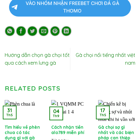
VÀO NHÓM NHẬN FREEBET CHƠI ĐÁ GÀ
THOMO
Hướng dẫn chọn gà chọi tốt
Gà chọi nổi tiếng nhất việt
qua cách xem lưng gà
nam
RELATED POSTS
31
17
04
Th5
Th5
Th9
Tìm hiểu về phèn
Cách nhận tiền
Gà chọi sợ gì
chua có tác
alo789 miễn phí
nhất và các biện
dụng gì với gà
pháp can thiệp