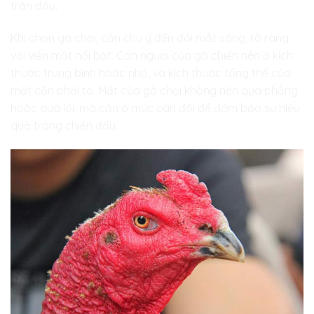
trận đấu.
Khi chọn gà chọi, cần chú ý đến đôi mắt sáng, rõ ràng
với viền mắt nổi bật. Con ngươi của gà chiến nên ở kích
thước trung bình hoặc nhỏ, và kích thước tổng thể của
mắt cần phải to. Mắt của gà chọi không nên quá phẳng
hoặc quá lồi, mà cần ở mức cân đối để đảm bảo sự hiệu
quả trong chiến đấu.