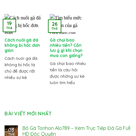
19
26
Th4
Th5
Cách nuôi gà đá
Gà chọi bao
không bị hốc đơn
nhiêu tiền? Cần
giản
lưu ý gì khi chọn
mua con giống?
Cách nuôi gà đá
Gà chọi bao nhiêu
không bị hốc là
tiền là câu hỏi
chủ đề được rất
được những sư kê
nhiều sư kê
luôn tìm hiểu
BÀI VIẾT MỚI NHẤT
Bồ Gà Tonhon Alo789 – Xem Trực Tiếp Đá Gà Full
03
HD Độc Quyền
Th9