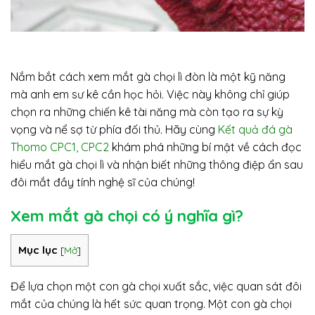
Nắm bắt cách xem mắt gà chọi lì đòn là một kỹ năng
mà anh em sư kê cần học hỏi. Việc này không chỉ giúp
chọn ra những chiến kê tài năng mà còn tạo ra sự kỳ
vọng và nể sợ từ phía đối thủ. Hãy cùng
Kết quả đá gà
Thomo CPC1, CPC2
khám phá những bí mật về cách đọc
hiểu mắt gà chọi lì và nhận biết những thông điệp ẩn sau
đôi mắt đầy tính nghệ sĩ của chúng!
Xem mắt gà chọi có ý nghĩa gì?
Mục lục
[
Mở
]
Để lựa chọn một con gà chọi xuất sắc, việc quan sát đôi
mắt của chúng là hết sức quan trọng. Một con gà chọi