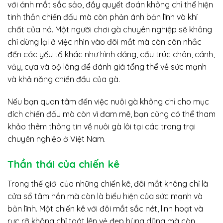
với ánh mắt sắc sảo, đầy quyết đoán không chỉ thể hiện
tinh thần chiến đấu mà còn phản ánh bản lĩnh và khí
chất của nó. Một người chơi gà chuyên nghiệp sẽ không
chỉ dừng lại ở việc nhìn vào đôi mắt mà còn cân nhắc
đến các yếu tố khác như hình dáng, cấu trúc chân, cánh,
vảy, cựa và bộ lông để đánh giá tổng thể về sức mạnh
và khả năng chiến đấu của gà.
Nếu bạn quan tâm đến việc nuôi gà không chỉ cho mục
đích chiến đấu mà còn vì đam mê, bạn cũng có thể tham
khảo thêm thông tin về nuôi gà lôi tại các trang trại
chuyên nghiệp ở Việt Nam.
Thần thái của chiến kê
Trong thế giới của những chiến kê, đôi mắt không chỉ là
cửa sổ tâm hồn mà còn là biểu hiện của sức mạnh và
bản lĩnh. Một chiến kê với đôi mắt sắc nét, linh hoạt và
rực rỡ không chỉ toát lên vẻ đẹp hùng dũng mà còn