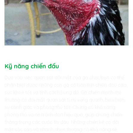
Kỹ năng chiến đấu
Dựa vào việc quan sát đôi mắt của gà chọi, bạn có thể
phân biệt được những con gà có bản lĩnh chiến đấu cao,
sức khỏe tốt và tính cách hung dữ. Gà chiến mạnh mẽ
thường có đôi mắt quan sát tỉ mỉ xung quanh, biểu hiện
sự cảnh giác và phòng thủ tốt. Chúng có khả năng
phòng thủ và né tránh đòn hiệu quả, giúp chúng chiến
thắng trong các cuộc thi đấu. Những chiến kê có đôi
mắt sắc sảo và nhanh nhẹn thường có khả năng né