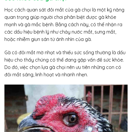
Học cách quan sát đôi mắt của gà chọi là một kỹ năng
quan trọng giúp người chơi phân biệt được gà khỏe
mạnh và gà mắc bệnh. Bằng cách này, có thể nhận ra
các dấu hiệu bệnh lý như chảy nước mắt, sưng mắt,
hoặc nhiễm giun sán từ ánh nhìn của gà.
Gà có đôi mắt mờ nhạt và thiếu sức sống thường là dấu
hiệu cho thấy chúng có thể đang gặp vấn đề sức khỏe.
Do đó, việc chọn lựa gà chọi nên ưu tiên những con có
đôi mắt sáng, linh hoạt và nhanh nhẹn.