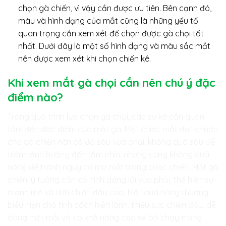
chọn gà chiến, vì vậy cần được ưu tiên. Bên cạnh đó,
màu và hình dạng của mắt cũng là những yếu tố
quan trọng cần xem xét để chọn được gà chọi tốt
nhất. Dưới đây là một số hình dạng và màu sắc mắt
nên được xem xét khi chọn chiến kê.
Khi xem mắt gà chọi cần nên chú ý đặc
điểm nào?
Trong quá trình lựa chọn gà chọi, các sư kê cần quan
tâm đến đặc điểm của mắt gà. Một chiếc mắt đạt chuẩn
cho gà chiến nên có độ sâu vừa phải, không quá sâu để
tránh ảnh hưởng đến tầm nhìn, nhưng cũng không quá
nông để tránh nguy cơ mù mắt trong cuộc chiến. Mắt gà
chiến lý tưởng cần có hình dáng lồi vừa phải, thể hiện sự
mạnh mẽ và tính chiến đấu cao. Mắt quá nông thường
biểu hiện cho tính cách hiền lành, thiếu sức chiến đấu, dễ
dàng mệt mỏi và có khả năng cao sẽ bỏ chạy trong