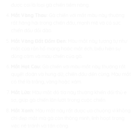
được coi là loại gà chiến tiềm năng.
Mắt Vàng Thau:
Gà chiến với mắt màu này thường
rất hăng hái trong chiến đấu, mạnh mẽ và có sức
chiến đấu dồi dào.
Mắt Vàng Đất Đốm Đen:
Màu mắt này tương tự như
mắt của rắn hổ mang hoặc mắt ếch, biểu hiện sự
dũng cảm và máu chiến của gà.
Mắt Hạt Cau:
Gà chiến với màu mắt này thường rất
quyết đoán và hung dữ, chiến đấu đến cùng. Màu mắt
có thể là trắng, vàng hoặc xám.
Mắt Lửa:
Màu mắt đỏ tía này thường khiến đối thủ e
sợ, giúp gà chiến lấn lướt trong cuộc chiến.
Mắt Xanh:
Màu mắt này rất được ưa chuộng vì không
chỉ đẹp mắt mà gà còn thông minh, linh hoạt trong
việc né tránh và tấn công.