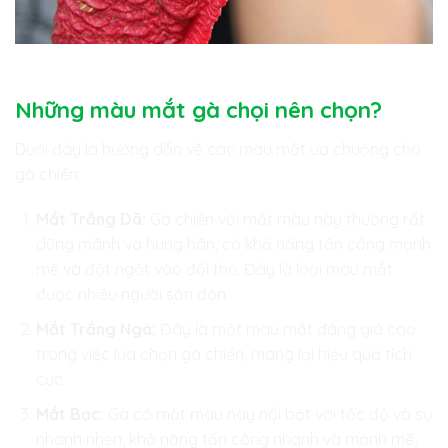
Những màu mắt gà chọi nên chọn?
Dưới đây là hướng dẫn về các màu mắt ưa chuộng cho
gà chiến:
Mắt Trắng Dã:
Gà chiến với mắt màu này thường rất
dũng mãnh và hung hãn, có khả năng tấn công mạnh
mẽ và đột ngột vào đối thủ. Đây là loại màu mắt
được nhiều người săn đón.
Mắt Trắng Ngà:
Đây là một màu mắt đáng giá cao
trong việc lựa chọn gà chiến, mang lại hiệu quả tích
cực.
Mắt Bạc:
Gà có mắt màu này nổi bật với tốc độ và sự
nhanh nhẹn, khả năng tấn công nhanh và mạnh mẽ,