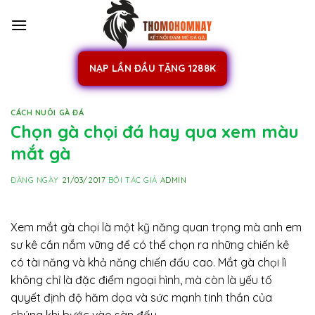
Skip
to
content
NẠP LẦN ĐẦU TẶNG 1288K
CÁCH NUÔI GÀ ĐÁ
Chọn gà chọi đá hay qua xem màu
mắt gà
ĐĂNG NGÀY
21/03/2017
BỞI TÁC GIẢ
ADMIN
Xem mắt gà chọi là một kỹ năng quan trọng mà anh em
sư kê cần nắm vững để có thể chọn ra những chiến kê
có tài năng và khả năng chiến đấu cao. Mắt gà chọi lì
không chỉ là đặc điểm ngoại hình, mà còn là yếu tố
quyết định độ hăm dọa và sức mạnh tinh thần của
chúng khi bước vào sàn đấu.