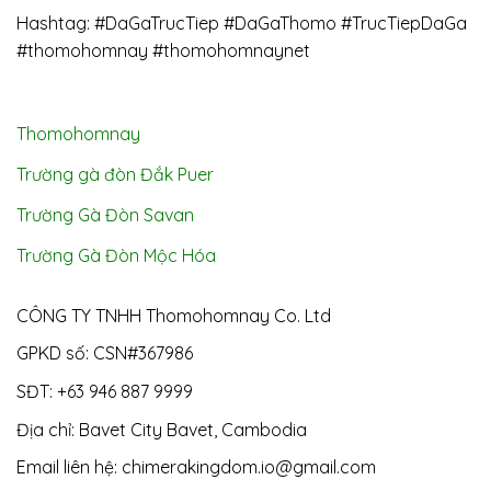
Hashtag: #DaGaTrucTiep #DaGaThomo #TrucTiepDaGa
#thomohomnay #thomohomnaynet
Thomohomnay
Trường gà đòn Đắk Puer
Trường Gà Đòn Savan
Trường Gà Đòn Mộc Hóa
CÔNG TY TNHH Thomohomnay Co. Ltd
GPKD số: CSN#367986
SĐT: +63 946 887 9999
Địa chỉ: Bavet City Bavet, Cambodia
Email liên hệ:
chimerakingdom.io@gmail.com