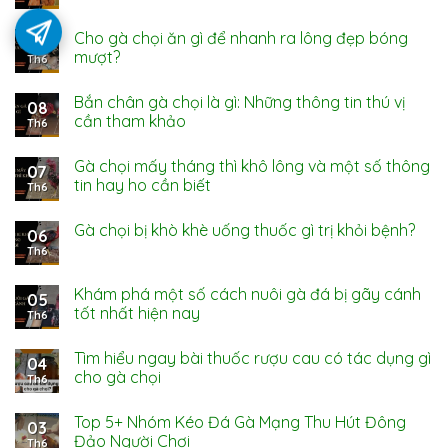
Cho gà chọi ăn gì để nhanh ra lông đẹp bóng
09
mượt?
Th6
Bắn chân gà chọi là gì: Những thông tin thú vị
08
cần tham khảo
Th6
Gà chọi mấy tháng thì khô lông và một số thông
07
tin hay ho cần biết
Th6
Gà chọi bị khò khè uống thuốc gì trị khỏi bệnh?
06
Th6
Khám phá một số cách nuôi gà đá bị gãy cánh
05
tốt nhất hiện nay
Th6
Tìm hiểu ngay bài thuốc rượu cau có tác dụng gì
04
cho gà chọi
Th6
Top 5+ Nhóm Kéo Đá Gà Mạng Thu Hút Đông
03
Đảo Người Chơi
Th6