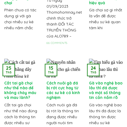
Từ ngày
chọi
hiệu quả
01/09/2023
Phèn chua có tác
Gà chọi sợ gì nhất
Thomohomnay.net
dụng gì với gà
là vấn đề được
chính thức trở
chọi nhiều sư kê
nhiều sư kê quan
thành ĐỐI TÁC
nhiều năm chắc
tâm khi
TRUYỀN THÔNG
của ALO789 –
66 COMMENTS
25
15
24
Th5
Th6
Th5
Cắt tai gà chọi
Cách nuôi gà đá
Gà vào nghệ bao
như thế nào để
bị rót cực hay từ
lâu thì đá được
không chảy máu
các sư kê có kinh
và một số thông
và mau lành?
nghiệm
tin cần nắm rõ
Cắt tai gà chọi
Cách nuôi gà đá
Gà vào nghệ bao
như thế nào đúng
bị rót là thông tin
lâu thì đá được là
cách là thông tin
đang được nhiều
thông tin được
được nhiều sư
người nuôi tìm
nhiều sư kê