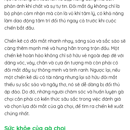
phản ánh khí chất và sự tự tin. Đôi mắt ấy không chỉ là
bộ phận cảm nhận mà còn là vũ khí tâm lý, có khả năng
làm dao động tâm trí đối thủ ngay cả trước khi cuộc
chiến bắt đầu.
Chiến kê có đôi mắt nhanh nhạy, sáng sủa và sắc sảo sẽ
càng thêm mạnh mẽ và hung hãn trong trận đấu. Một
chiến kê hoàn hảo không chỉ sở hữu vẻ ngoài đẹp đẽ với
dáng vóc, vảy, chân và cựa ấn tượng mà còn phải có
đôi mắt đầy sự thông minh và tinh ranh. Ngược lại, nếu
một chiến kê dù có tài năng nhưng lại sở hữu đôi mắt
thiếu sự sắc sảo và ngây thơ, nó sẽ dễ dàng bị đối thủ
áp đảo. Do đó, những người chăm sóc và huấn luyện gà
chọi cần phải có kiến thức sâu sắc trong việc đánh giá
và chọn lựa đôi mắt của gà chọi, để tìm ra chiến kê xuất
chúng nhất.
Sức khỏe của gà chọi