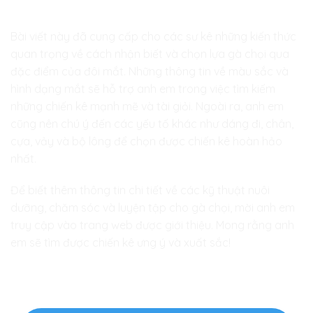
Lời kết
Bài viết này đã cung cấp cho các sư kê những kiến thức
quan trọng về cách nhận biết và chọn lựa gà chọi qua
đặc điểm của đôi mắt. Những thông tin về màu sắc và
hình dạng mắt sẽ hỗ trợ anh em trong việc tìm kiếm
những chiến kê mạnh mẽ và tài giỏi. Ngoài ra, anh em
cũng nên chú ý đến các yếu tố khác như dáng đi, chân,
cựa, vảy và bộ lông để chọn được chiến kê hoàn hảo
nhất.
Để biết thêm thông tin chi tiết về các kỹ thuật nuôi
dưỡng, chăm sóc và luyện tập cho gà chọi, mời anh em
truy cập vào trang web được giới thiệu. Mong rằng anh
em sẽ tìm được chiến kê ưng ý và xuất sắc!