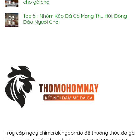
cho gà chọi
Th6
Top 5+ Nhóm Kéo Đá Gà Mạng Thu Hút Đông
03
Đảo Người Chơi
Th6
Truy cập ngay chimerakingdom.io để thưởng thức đá gà