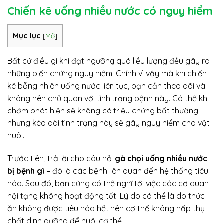
Chiến kê uống nhiều nước có nguy hiểm
Mục lục
[
Mở
]
Bất cứ điều gì khi đạt ngưỡng quá liều lượng đều gây ra
những biến chứng nguy hiểm. Chính vì vậy mà khi chiến
kê bỗng nhiên uống nước liên tục, bạn cần theo dõi và
không nên chủ quan với tình trạng bệnh này. Có thể khi
chớm phát hiện sẽ không có triệu chứng bất thường
nhưng kéo dài tình trạng này sẽ gây nguy hiểm cho vật
nuôi.
Trước tiên, trả lời cho câu hỏi
gà chọi uống nhiều nước
bị bệnh gì
– đó là các bệnh liên quan đến hệ thống tiêu
hóa. Sau đó, bạn cũng có thể nghĩ tới việc các cơ quan
nội tạng không hoạt động tốt. Lý do có thể là do thức
ăn không được tiêu hóa hết nên cơ thể không hấp thụ
chất dinh dưỡng để nuôi cơ thể.