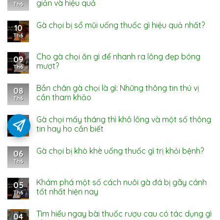
giản và hiệu quả
Th6
Gà chọi bị sổ mũi uống thuốc gì hiệu quả nhất?
10
Th6
Cho gà chọi ăn gì để nhanh ra lông đẹp bóng
09
mượt?
Th6
Bắn chân gà chọi là gì: Những thông tin thú vị
08
cần tham khảo
Th6
Gà chọi mấy tháng thì khô lông và một số thông
07
tin hay ho cần biết
Th6
Gà chọi bị khò khè uống thuốc gì trị khỏi bệnh?
06
Th6
Khám phá một số cách nuôi gà đá bị gãy cánh
05
tốt nhất hiện nay
Th6
Tìm hiểu ngay bài thuốc rượu cau có tác dụng gì
04