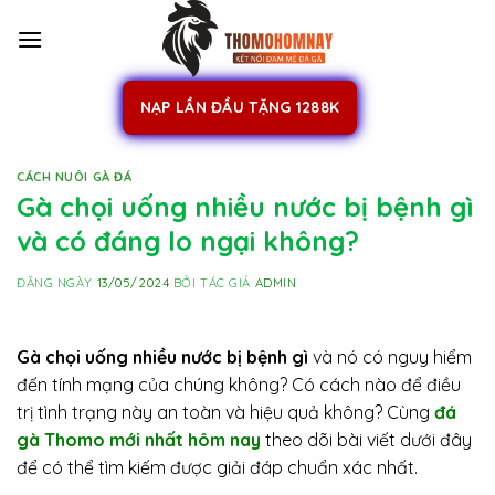
Skip
to
content
NẠP LẦN ĐẦU TẶNG 1288K
CÁCH NUÔI GÀ ĐÁ
Gà chọi uống nhiều nước bị bệnh gì
và có đáng lo ngại không?
ĐĂNG NGÀY
13/05/2024
BỞI TÁC GIẢ
ADMIN
Gà chọi uống nhiều nước bị bệnh gì
và nó có nguy hiểm
đến tính mạng của chúng không? Có cách nào để điều
trị tình trạng này an toàn và hiệu quả không? Cùng
đá
gà Thomo mới nhất hôm nay
theo dõi bài viết dưới đây
để có thể tìm kiếm được giải đáp chuẩn xác nhất.