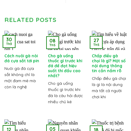
RELATED POSTS
30
27
08
Th3
Th5
Th5
Cách nuôi gà nòi
Cho gà uống
Chấp điều gà
đá cựa sắt tới pin
thuốc gì trước khi
chọi là gì? Một số
đá để đạt hiệu
nội dung thông
Nuôi gà đá cựa
suất thi đấu cao
tin cần nắm rõ
sắt không chỉ là
nhất?
Chấp điều gà chọi
một đam mê mà
Cho gà uống
là gì là nội dung
còn là nghệ
thuốc gì trước khi
mà tất cả người
đá là câu hỏi được
chơi khi
nhiều chủ kê
05
12
18