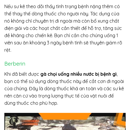
Nếu sư kê theo dõi thấy tình trạng bệnh nặng thêm có
thể thay thế dòng thuốc cho người này. Tác dụng của
nó không chỉ chuyên trị đi ngoài mà còn bổ xung chất
điện giải và các hoạt chất cần thiết để hỗ trợ, tăng sức
đề kháng cho chiến kê. Bạn chỉ cần cho chúng uống 1
viên sau ăn khoảng 3 ngày bệnh tình sẽ thuyên giảm rõ
rệt.
Berberin
Khi đã biết được
gà chọi uống nhiều nước bị bệnh gì
,
bạn có thể sử dụng dòng thuốc này để cắt cơn đi ngoài
của chúng. Đây là dòng thuốc khá an toàn và các sư kê
nên căn cứ vào trọng lượng thực tế của vật nuôi để
dùng thuốc cho phù hợp.