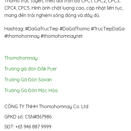
Thomo trực tuyến, theo dõi trọn bộ CPC1, CPC2, CPC3,
CPC4, CPC5. Hình ảnh chất lượng cao, cập nhật liên tục,
mang đến trải nghiệm sống động và đầy đủ.
Hashtag: #DaGaTrucTiep #DaGaThomo #TrucTiepDaGa
#thomohomnay #thomohomnaynet
Thomohomnay
Trường gà đòn Đắk Puer
Trường Gà Đòn Savan
Trường Gà Đòn Mộc Hóa
CÔNG TY TNHH Thomohomnay Co. Ltd
GPKD số: CSN#367986
SĐT: +63 946 887 9999