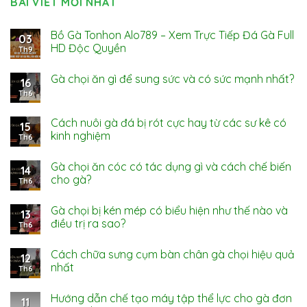
BÀI VIẾT MỚI NHẤT
Bồ Gà Tonhon Alo789 – Xem Trực Tiếp Đá Gà Full
03
HD Độc Quyền
Th9
Gà chọi ăn gì để sung sức và có sức mạnh nhất?
16
Th6
Cách nuôi gà đá bị rót cực hay từ các sư kê có
15
kinh nghiệm
Th6
Gà chọi ăn cóc có tác dụng gì và cách chế biến
14
cho gà?
Th6
Gà chọi bị kén mép có biểu hiện như thế nào và
13
điều trị ra sao?
Th6
Cách chữa sưng cụm bàn chân gà chọi hiệu quả
12
nhất
Th6
Hướng dẫn chế tạo máy tập thể lực cho gà đơn
11