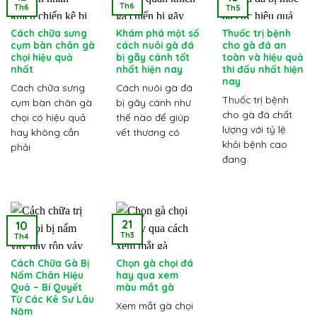
Th6
Th6
Th5
Cách chữa sưng
Khám phá một số
Thuốc trị bệnh
cụm bàn chân gà
cách nuôi gà đá
cho gà đá an
chọi hiệu quả
bị gãy cánh tốt
toàn và hiệu quả
nhất
nhất hiện nay
thi đấu nhất hiện
nay
Cách chữa sưng
Cách nuôi gà đá
Thuốc trị bệnh
cụm bàn chân gà
bị gãy cánh như
cho gà đá chất
chọi có hiệu quả
thế nào để giúp
lượng với tỷ lệ
hay không cần
vết thương có
khỏi bệnh cao
phải
đang
21
10
Th3
Th4
Cách Chữa Gà Bị
Chọn gà chọi đá
Nấm Chân Hiệu
hay qua xem
Quả – Bí Quyết
màu mắt gà
Từ Các Kê Sư Lâu
Xem mắt gà chọi
Năm