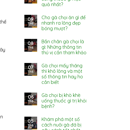
quả nhất?
Cho gà chọi ăn gì để
09
thể
nhanh ra lông đẹp
Th6
bóng mượt?
Bắn chân gà chọi là
08
gì: Những thông tin
Th6
đây
thú vị cần tham khảo
Gà chọi mấy tháng
07
thì khô lông và một
Th6
số thông tin hay ho
cần biết
Gà chọi bị khò khè
06
uống thuốc gì trị khỏi
Th6
bệnh?
ần
Khám phá một số
05
cách nuôi gà đá bị
Th6