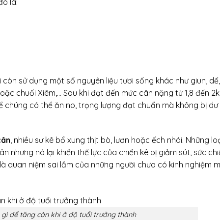
ó là:
 còn sử dụng một số nguyên liệu tươi sống khác như giun, dế,
hoặc chuối Xiêm,… Sau khi đạt đến mức cân nặng từ 1,8 đến 2k
ể chúng có thể ăn no, trọng lượng đạt chuẩn mà không bị dư
cân
, nhiều sư kê bổ xung thịt bò, lươn hoặc ếch nhái. Những lo
n nhưng nó lại khiến thể lực của chiến kê bị giảm sút, sức ch
 là quan niệm sai lầm của những người chưa có kinh nghiệm 
 gì để tăng cân khi ở độ tuổi trưởng thành