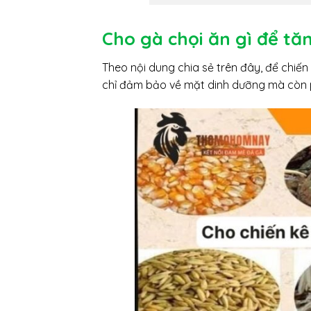
Cho gà chọi ăn gì để tă
Theo nội dung chia sẻ trên đây, để chiến
chỉ đảm bảo về mặt dinh dưỡng mà còn 