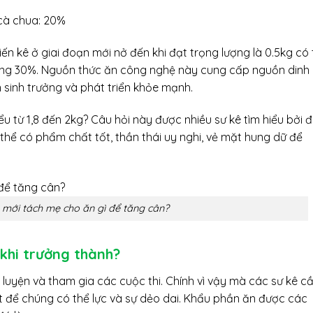
 cà chua: 20%
iến kê ở giai đoạn mới nở đến khi đạt trọng lượng là 0.5kg có 
ng 30%. Nguồn thức ăn công nghệ này cung cấp nguồn dinh
 sinh trưởng và phát triển khỏe mạnh.
ểu từ 1,8 đến 2kg? Câu hỏi này được nhiều sư kê tìm hiểu bởi 
 thể có phẩm chất tốt, thần thái uy nghi, vẻ mặt hung dữ để
 mới tách mẹ cho ăn gì để tăng cân?
 khi trưởng thành?
 luyện và tham gia các cuộc thi. Chính vì vậy mà các sư kê c
 để chúng có thể lực và sự dẻo dai. Khẩu phần ăn được các