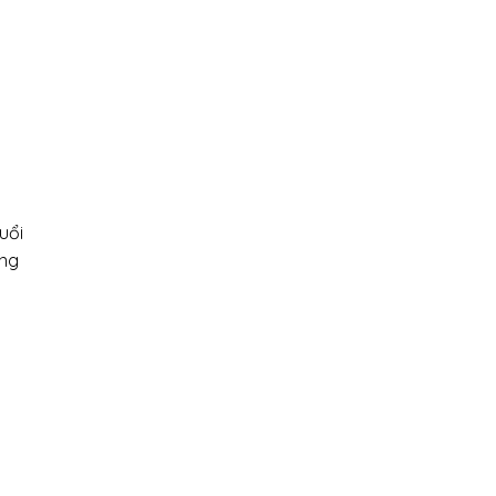
uổi
ông