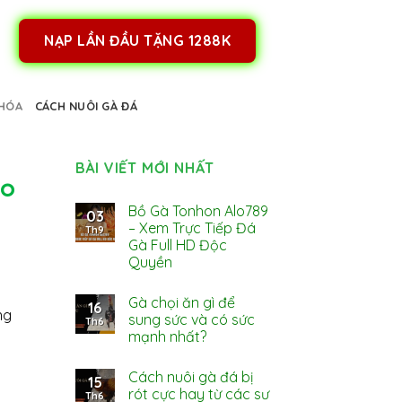
NẠP LẦN ĐẦU TẶNG 1288K
HÓA
CÁCH NUÔI GÀ ĐÁ
BÀI VIẾT MỚI NHẤT
ho
Bồ Gà Tonhon Alo789
03
– Xem Trực Tiếp Đá
Th9
Gà Full HD Độc
Quyền
Gà chọi ăn gì để
16
ng
sung sức và có sức
Th6
mạnh nhất?
Cách nuôi gà đá bị
15
rót cực hay từ các sư
Th6