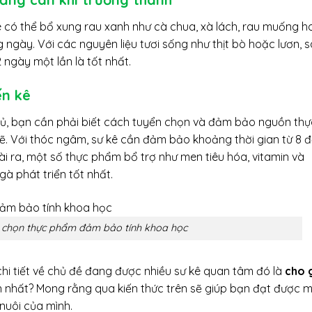
 kê có thể bổ xung rau xanh như cà chua, xà lách, rau muống 
 ngày. Với các nguyên liệu tươi sống như thịt bò hoặc lươn, 
 ngày một lần là tốt nhất.
ến kê
ủ, bạn cần phải biết cách tuyển chọn và đảm bảo nguồn thự
ẽ. Với thóc ngâm, sư kê cần đảm bảo khoảng thời gian từ 8 
oài ra, một số thực phẩm bổ trợ như men tiêu hóa, vitamin và
 phát triển tốt nhất.
 chọn thực phẩm đảm bảo tính khoa học
 chi tiết về chủ đề đang được nhiều sư kê quan tâm đó là
cho 
 nhất? Mong rằng qua kiến thức trên sẽ giúp bạn đạt được 
nuôi của mình.