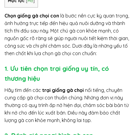
Mục lục
[
Mở
]
Chọn giống gà chọi con
là bước nền cực kỳ quan trọng,
ảnh hưởng trực tiếp đến hiệu quả nuôi dưỡng và thành
tích thi đấu sau này. Một chú gà con khỏe mạnh, có
nguồn gốc rõ ràng sẽ giúp người nuôi tiết kiệm thời gian,
công sức và chi phí chăm sóc. Dưới đây là những yếu tố
then chốt khi lựa chọn gà chọi con chuẩn:
1. Ưu tiên chọn trại giống uy tín, có
thương hiệu
Hãy tìm đến các
trại giống gà chọi
nổi tiếng, chuyên
cung cấp gà chọi con thuần chủng. Những đơn vị này
thường có quy trình ấp nở hiện đại, chăm sóc bài bản từ
khi nở cho đến lúc xuất bán. Điều này đảm bảo chất
lượng gà con khỏe mạnh, không lai tạp.