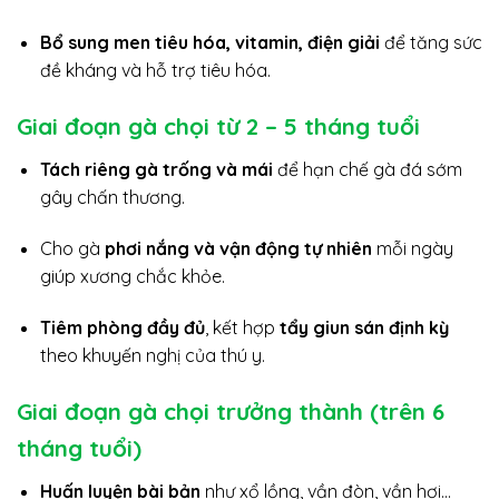
Bổ sung men tiêu hóa, vitamin, điện giải
để tăng sức
đề kháng và hỗ trợ tiêu hóa.
Giai đoạn gà chọi từ 2 – 5 tháng tuổi
Tách riêng gà trống và mái
để hạn chế gà đá sớm
gây chấn thương.
Cho gà
phơi nắng và vận động tự nhiên
mỗi ngày
giúp xương chắc khỏe.
Tiêm phòng đầy đủ
, kết hợp
tẩy giun sán định kỳ
theo khuyến nghị của thú y.
Giai đoạn gà chọi trưởng thành (trên 6
tháng tuổi)
Huấn luyện bài bản
như xổ lồng, vần đòn, vần hơi…