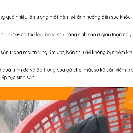
ứng quá nhiều lần trong một năm sẽ ảnh hưởng đến sức khỏe
ẻ, sư kê có thể loại bỏ vì khả năng sinh sản ở giai đoạn này 
h sản trong môi trường ẩm ướt, bẩn thỉu để không bị nhiễm kh
quá trình đẻ và ấp trứng của gà chọi mái, sư kê cần kiểm tr
iếp tục sinh sản.