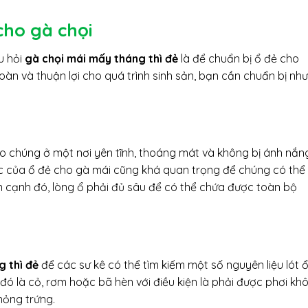
cho gà chọi
u hỏi
gà chọi mái mấy tháng thì đẻ
là để chuẩn bị ổ đẻ cho
àn và thuận lợi cho quá trình sinh sản, bạn cần chuẩn bị như
o chúng ở một nơi yên tĩnh, thoáng mát và không bị ánh nắn
ước của ổ đẻ cho gà mái cũng khá quan trọng để chúng có thể
 cạnh đó, lòng ổ phải đủ sâu để có thể chứa được toàn bộ
 thì đẻ
để các sư kê có thể tìm kiếm một số nguyên liệu lót 
 đó là cỏ, rơm hoặc bã hèn với điều kiện là phải được phơi kh
hỏng trứng.