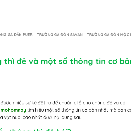
NG GÀ ĐẮK PUER
TRƯỜNG GÀ ĐÒN SAVAN
TRƯỜNG GÀ ĐÒN MỘC 
 thì đẻ và một số thông tin cơ bả
 được nhiều sư kê đặt ra để chuẩn bị ổ cho chúng đẻ và có
omohomnay
tìm hiểu một số thông tin cơ bản nhất mà bạn c
a vật nuôi cao nhất dưới nội dung sau.