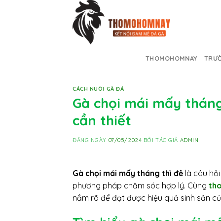
Skip
to
content
THOMOHOMNAY
TRƯỜ
CÁCH NUÔI GÀ ĐÁ
Gà chọi mái mấy tháng
cần thiết
ĐĂNG NGÀY
07/05/2024
BỞI TÁC GIẢ
ADMIN
Gà chọi mái mấy tháng thì đẻ
là câu hỏi
phương pháp chăm sóc hợp lý. Cùng
th
nắm rõ để đạt được hiệu quả sinh sản củ