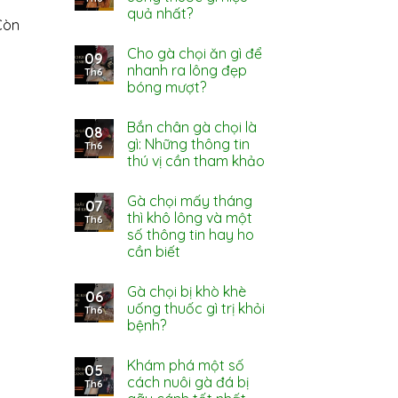
quả nhất?
Còn
Cho gà chọi ăn gì để
09
nhanh ra lông đẹp
Th6
bóng mượt?
Bắn chân gà chọi là
08
gì: Những thông tin
Th6
thú vị cần tham khảo
Gà chọi mấy tháng
07
thì khô lông và một
Th6
số thông tin hay ho
cần biết
Gà chọi bị khò khè
06
uống thuốc gì trị khỏi
Th6
bệnh?
Khám phá một số
05
cách nuôi gà đá bị
Th6