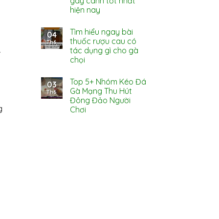
gãy cánh tốt nhất
hiện nay
Tìm hiểu ngay bài
04
thuốc rượu cau có
Th6
tác dụng gì cho gà
chọi
Top 5+ Nhóm Kéo Đá
03
Gà Mạng Thu Hút
Th6
Đông Đảo Người
g
Chơi
ổ
ô