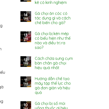
kê có kinh nghiệm
Gà chọi ăn cóc có
14
tác dụng gì và cách
Th6
chế biến cho gà?
ng
Gà chọi bị kén mép
13
có biểu hiện như thế
Th6
nào và điều trị ra
sao?
n
Cách chữa sưng cụm
12
bàn chân gà chọi
Th6
hiệu quả nhất
iểu
Hướng dẫn chế tạo
11
máy tập thể lực cho
Th6
gà
gà đơn giản và hiệu
quả
ng
Gà chọi bị sổ mũi
10
uống thuốc gì hiệu
Th6