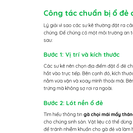
Công tác chuẩn bị ổ đẻ 
Lý giải vì sao các sư kê thường đặt ra câ
chúng. Để chúng có một môi trường an to
sau:
Bước 1: Vị trí và kích thước
Các sư kê nên chọn địa điểm đặt ổ đẻ ch
hắt vào trực tiếp. Bên cạnh đó, kích th
nằm vừa vặn và xoay mình thoải mái. Bên
trứng mà không sợ rơi ra ngoài.
Bước 2: Lót nền ổ đẻ
Tìm hiểu thông tin
gà chọi mái mấy tháng
cho chúng sinh sản. Vật liệu có thể dùng
để tránh nhiễm khuẩn cho gà đẻ và làm 