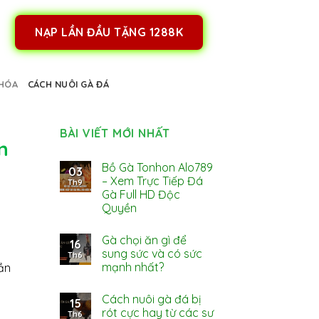
NẠP LẦN ĐẦU TẶNG 1288K
HÓA
CÁCH NUÔI GÀ ĐÁ
BÀI VIẾT MỚI NHẤT
n
Bồ Gà Tonhon Alo789
03
– Xem Trực Tiếp Đá
Th9
Gà Full HD Độc
Quyền
Gà chọi ăn gì để
16
sung sức và có sức
Th6
mạnh nhất?
ần
Cách nuôi gà đá bị
15
rót cực hay từ các sư
Th6