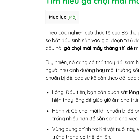
Tìm hiểu gà chọi mái mấ
Mục lục
[
Mở
]
Theo các nghiên cứu thực tế của Bộ thú y
sẽ bắt đầu sinh sản vào giai đoạn từ 6 đ
câu hỏi
gà chọi mái mấy tháng thì đẻ
mà
Tuy nhiên, nó cũng có thể thay đổi sớm
người như dinh dưỡng hay môi trường sốn
chuẩn bị đẻ, các sư kê cần theo dõi các 
Lông: Đầu tiên, bạn cần quan sát lông
hiện thay lông để giúp giữ ấm cho trứ
Hành vi: Gà chọi mái khi chuẩn bị đẻ b
trống nhiều hơn để sẵn sàng cho việc t
Vùng bụng phình to: Khi vật nuôi này 
trứng trong cơ thể lớn lên.