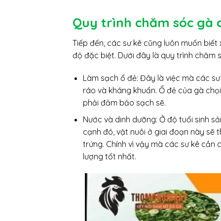
Quy trình chăm sóc gà c
Tiếp đến, các sư kê cũng luôn muốn biế
độ đặc biệt. Dưới đây là quy trình chăm 
Làm sạch ổ đẻ: Đây là việc mà các sư 
ráo và kháng khuẩn. Ổ đẻ của gà chọi 
phải đảm bảo sạch sẽ.
Nước và dinh dưỡng: Ở độ tuổi sinh sả
cạnh đó, vật nuôi ở giai đoạn này sẽ 
trứng. Chính vì vậy mà các sư kê cần
lượng tốt nhất.