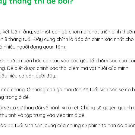
y tháng thì đẻ bói?
 kết luận rằng, với một con gà chọi mái phát triển bình thườ
ến 8 tháng tuổi. Đây cũng chính là đáp án chính xác nhất cho
 nhiều người đang quan tâm.
 hơn hoặc muộn hơn còn tùy vào các yếu tố chăm sóc của co
g. Để biết được chính xác thời điểm mà vật nuôi của mình
dấu hiệu cơ bản dưới đây:
 của chúng. Ở những con gà mái đến độ tuổi sinh sản sẽ có b
ng trong ổ đẻ.
ói sẽ có sự thay đổi về hành vi rõ rệt. Chúng sẽ quyện quanh 
hụ tinh và tập trung vào việc tìm ổ đẻ.
vào độ tuổi sinh sản, bụng của chúng sẽ phình to hơn do buồ