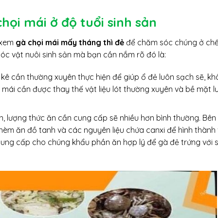
họi mái ở độ tuổi sinh sản
t xem
gà chọi mái mấy tháng thì đẻ
để chăm sóc chúng ở ch
sóc vật nuôi sinh sản mà bạn cần nắm rõ đó là:
kê cần thường xuyên thực hiện để giúp ổ đẻ luôn sạch sẽ, kh
mái cần được thay thế vật liệu lót thường xuyên và bề mặt l
n, lượng thức ăn cần cung cấp sẽ nhiều hơn bình thường. Bên
thèm ăn đồ tanh và các nguyên liệu chứa canxi để hình thành
 cung cấp cho chúng khẩu phần ăn hợp lý để gà đẻ trứng với 