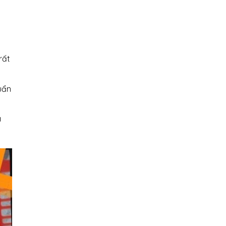
rất
uẩn
a